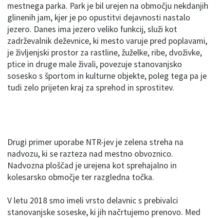
mestnega parka. Park je bil urejen na območju nekdanjih
glinenih jam, kjer je po opustitvi dejavnosti nastalo
jezero. Danes ima jezero veliko funkcij, služi kot
zadrževalnik deževnice, ki mesto varuje pred poplavami,
je življenjski prostor za rastline, žuželke, ribe, dvoživke,
ptice in druge male živali, povezuje stanovanjsko
sosesko s športom in kulturne objekte, poleg tega pa je
tudi zelo prijeten kraj za sprehod in sprostitev.
Drugi primer uporabe NTR-jev je zelena streha na
nadvozu, ki se razteza nad mestno obvoznico.
Nadvozna ploščad je urejena kot sprehajalno in
kolesarsko območje ter razgledna točka.
V letu 2018 smo imeli vrsto delavnic s prebivalci
stanovanjske soseske, ki jih načrtujemo prenovo. Med