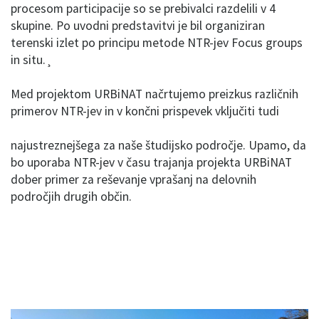
procesom participacije so se prebivalci razdelili v 4
skupine. Po uvodni predstavitvi je bil organiziran
terenski izlet po principu metode NTR-jev Focus groups
in situ.¸
Med projektom URBiNAT načrtujemo preizkus različnih
primerov NTR-jev in v končni prispevek vključiti tudi
najustreznejšega za naše študijsko področje. Upamo, da
bo uporaba NTR-jev v času trajanja projekta URBiNAT
dober primer za reševanje vprašanj na delovnih
področjih drugih občin.