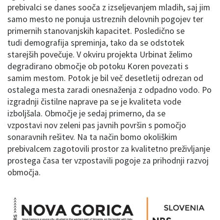
prebivalci se danes sooča z izseljevanjem mladih, saj jim
samo mesto ne ponuja ustreznih delovnih pogojev ter
primernih stanovanjskih kapacitet. Posledično se
tudi demografija spreminja, tako da se odstotek
starejših povečuje. V okviru projekta Urbinat želimo
degradirano območje ob potoku Koren povezati s
samim mestom. Potok je bil več desetletij odrezan od
ostalega mesta zaradi onesnaženja z odpadno vodo. Po
izgradnji čistilne naprave pa se je kvaliteta vode
izboljšala. Območje je sedaj primerno, da se
vzpostavi nov zeleni pas javnih površin s pomočjo
sonaravnih rešitev. Na ta način bomo okoliškim
prebivalcem zagotovili prostor za kvalitetno preživljanje
prostega časa ter vzpostavili pogoje za prihodnji razvoj
območja.