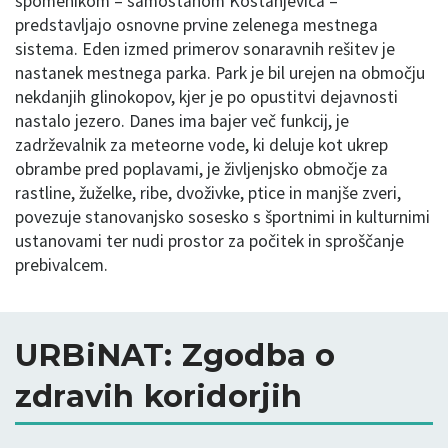
spomenikom – samostanom Kostanjevica –
predstavljajo osnovne prvine zelenega mestnega
sistema. Eden izmed primerov sonaravnih rešitev je
nastanek mestnega parka. Park je bil urejen na območju
nekdanjih glinokopov, kjer je po opustitvi dejavnosti
nastalo jezero. Danes ima bajer več funkcij, je
zadrževalnik za meteorne vode, ki deluje kot ukrep
obrambe pred poplavami, je življenjsko območje za
rastline, žuželke, ribe, dvoživke, ptice in manjše zveri,
povezuje stanovanjsko sosesko s športnimi in kulturnimi
ustanovami ter nudi prostor za počitek in sproščanje
prebivalcem.
URBiNAT: Zgodba o
zdravih koridorjih