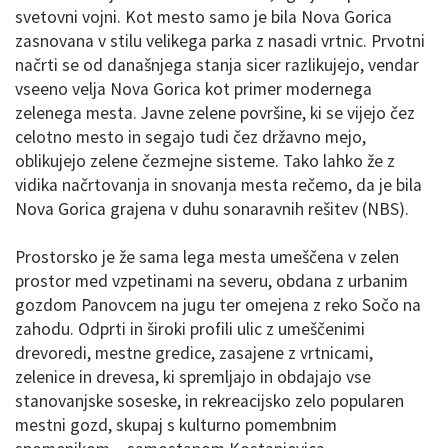
svetovni vojni. Kot mesto samo je bila Nova Gorica
zasnovana v stilu velikega parka z nasadi vrtnic. Prvotni
načrti se od današnjega stanja sicer razlikujejo, vendar
vseeno velja Nova Gorica kot primer modernega
zelenega mesta. Javne zelene površine, ki se vijejo čez
celotno mesto in segajo tudi čez državno mejo,
oblikujejo zelene čezmejne sisteme. Tako lahko že z
vidika načrtovanja in snovanja mesta rečemo, da je bila
Nova Gorica grajena v duhu sonaravnih rešitev (NBS).
Prostorsko je že sama lega mesta umeščena v zelen
prostor med vzpetinami na severu, obdana z urbanim
gozdom Panovcem na jugu ter omejena z reko Sočo na
zahodu. Odprti in široki profili ulic z umeščenimi
drevoredi, mestne gredice, zasajene z vrtnicami,
zelenice in drevesa, ki spremljajo in obdajajo vse
stanovanjske soseske, in rekreacijsko zelo popularen
mestni gozd, skupaj s kulturno pomembnim