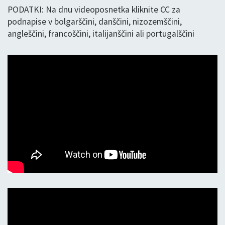
PODATKI: Na dnu videoposnetka kliknite CC za
podnapise v bolgarščini, danščini, nizozemščini,
angleščini, francoščini, italijanščini ali portugalščini