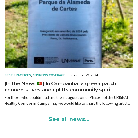
BEST PRACTICES
,
NBS
NEWS COVERAGE
— September 29, 2024
[In the News
] In Campanhã, a green patch
connects lives and uplifts community spirit
For those who couldn’t attend the inauguration of Phase II of the URBiNAT
Healthy Corridor in Campanhã, we would like to share the following articl...
See all news...