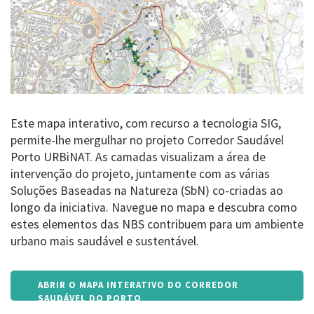
identified issues, especially through the use of
multifunctional nature-based solutions (NBS). The
potential for improvement in this area is fairly
recognized by the number of strategic investments
that the Municipality of Porto is planning for the area.
Download
Este mapa interativo, com recurso a tecnologia SIG,
permite-lhe mergulhar no projeto Corredor Saudável
Porto URBiNAT. As camadas visualizam a área de
intervenção do projeto, juntamente com as várias
Soluções Baseadas na Natureza (SbN) co-criadas ao
longo da iniciativa. Navegue no mapa e descubra como
estes elementos das NBS contribuem para um ambiente
urbano mais saudável e sustentável.
ABRIR O MAPA INTERATIVO DO CORREDOR
SAUDÁVEL DO PORTO